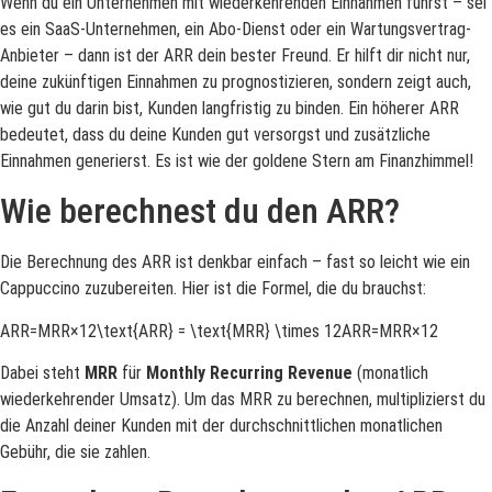
Wenn du ein Unternehmen mit wiederkehrenden Einnahmen führst – sei
es ein SaaS-Unternehmen, ein Abo-Dienst oder ein Wartungsvertrag-
Anbieter – dann ist der ARR dein bester Freund. Er hilft dir nicht nur,
deine zukünftigen Einnahmen zu prognostizieren, sondern zeigt auch,
wie gut du darin bist, Kunden langfristig zu binden. Ein höherer ARR
bedeutet, dass du deine Kunden gut versorgst und zusätzliche
Einnahmen generierst. Es ist wie der goldene Stern am Finanzhimmel!
Wie berechnest du den ARR?
Die Berechnung des ARR ist denkbar einfach – fast so leicht wie ein
Cappuccino zuzubereiten. Hier ist die Formel, die du brauchst:
ARR=MRR×12\text{ARR} = \text{MRR} \times 12ARR=MRR×12
Dabei steht
MRR
für
Monthly Recurring Revenue
(monatlich
wiederkehrender Umsatz). Um das MRR zu berechnen, multiplizierst du
die Anzahl deiner Kunden mit der durchschnittlichen monatlichen
Gebühr, die sie zahlen.