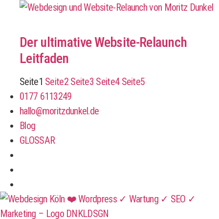
Der ultimative Website-Relaunch
Leitfaden
Seite
1
Seite
2
Seite
3
Seite
4
Seite
5
0177 6113249
hallo@moritzdunkel.de
Blog
GLOSSAR