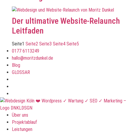
Der ultimative Website-Relaunch
Leitfaden
Seite
1
Seite
2
Seite
3
Seite
4
Seite
5
0177 6113249
hallo@moritzdunkel.de
Blog
GLOSSAR
Über uns
Projektablauf
Leistungen