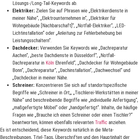
Lösungs-/Long-Tail-Keywords ab.
Elektriker:
Zielen Sie auf Phrasen wie „Elektrikerdienste in
meiner Nähe“, „Elektrounternehmen in“, „Elektriker für
Wohngebäude [Nachbarschaft]“, „Notfall-Elektriker“, „LED-
Lichtinstallation“ oder „Anleitung zur Fehlerbehebung bei
Leistungsschaltern“.
Dachdecker:
Verwenden Sie Keywords wie „Dachreparatur
Aachen“, „beste Dachdienste in Düsseldorf“, „Notfall-
Dachreparatur in
Köln
Ehrenfeld“, „Dachdecker für Wohngebäude
Bonn“, „Dachreparatur“, „Dachinstallation“, „Dachwechsel“ und
„Dachdecker in meiner Nähe.
Schreiner:
Konzentrieren Sie sich auf standortspezifische
Begriffe wie „Schreiner in
Ort
„, „Tischlerei-Werkstätten in meiner
Nähe“ und beschreibende Begriffe wie „individuelle Anfertigung“,
„maßgefertigte Möbel“ oder „handgefertigt“. Inhalte, die häufige
Fragen wie „Brauche ich einen Schreiner oder einen Tischler?“
beantworten, können ebenfalls relevanten
Traffic
anziehen.
Es ist entscheidend, diese Keywords natürlich in die Meta-
Beschreibungen, Titel-Tags, Überschriften und den Hauptinhalt der