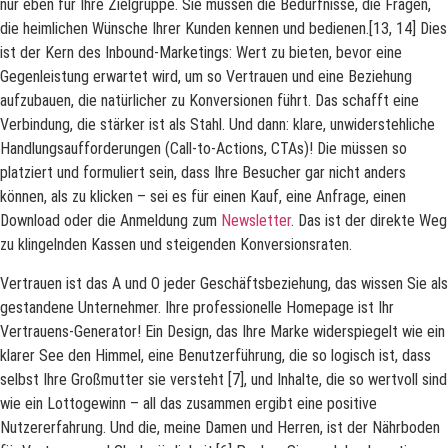
nur eben für Ihre Zielgruppe. Sie müssen die Bedürfnisse, die Fragen,
die heimlichen Wünsche Ihrer Kunden kennen und bedienen.[13, 14] Dies
ist der Kern des Inbound-Marketings: Wert zu bieten, bevor eine
Gegenleistung erwartet wird, um so Vertrauen und eine Beziehung
aufzubauen, die natürlicher zu Konversionen führt. Das schafft eine
Verbindung, die stärker ist als Stahl. Und dann: klare, unwiderstehliche
Handlungsaufforderungen (Call-to-Actions, CTAs)! Die müssen so
platziert und formuliert sein, dass Ihre Besucher gar nicht anders
können, als zu klicken – sei es für einen Kauf, eine Anfrage, einen
Download oder die Anmeldung zum
Newsletter
. Das ist der direkte Weg
zu klingelnden Kassen und steigenden Konversionsraten.
Vertrauen ist das A und O jeder Geschäftsbeziehung, das wissen Sie als
gestandene Unternehmer. Ihre professionelle Homepage ist Ihr
Vertrauens-Generator! Ein Design, das Ihre Marke widerspiegelt wie ein
klarer See den Himmel, eine Benutzerführung, die so logisch ist, dass
selbst Ihre Großmutter sie versteht [7], und Inhalte, die so wertvoll sind
wie ein Lottogewinn – all das zusammen ergibt eine positive
Nutzererfahrung. Und die, meine Damen und Herren, ist der Nährboden