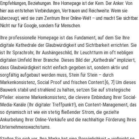
Empfehlungen, Beziehungen.
Ihre Homepage ist der Kern. Der Anker. Von
hier aus entstehen Verbindungen, Vertrauen und Reichweite. Wenn sie
überzeugt, wird sie zum Zentrum Ihrer Online-Welt – und macht Sie sichtbar.
Nicht nur für Google, sondern für Menschen.
Ihre professionelle Homepage ist das Fundament, auf dem Sie Ihre
digitale Kathedrale der Glaubwürdigkeit und Sichtbarkeit errichten. Sie
ist Ihr Sprachrohr, Ihr Aushängeschild, Ihr Leuchtturm im oft nebligen
digitalen Umfeld Ihrer Branche. Dieses Bild der „Kathedrale“ impliziert,
dass Glaubwürdigkeit nicht einfach gegeben ist, sondern aktiv und
sorgfältig aufgebaut werden muss, Stein für Stein – durch
Markenkonsistenz, Social Proof und frischen Content.[6, 7] Um dieses
Bauwerk stabil und strahlend zu halten, setzen Sie auf strategische
Pfeiler: eiserne Markenkonsistenz, die clevere Einbindung Ihrer Social-
Media-Kanäle (Ihr digitaler Treffpunkt!), ein Content-Management, das
so dynamisch ist wie ein stetig fließender Strom, die gezielte
Ankurbelung Ihrer Online-Verkäufe und die nachhaltige Förderung Ihres
Unternehmenswachstums.
Stellen Sie sich vor, Ihre Marke hat eine Persönlichkeit – vielleicht so