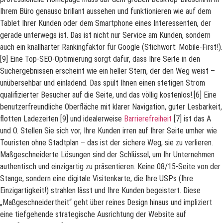
Ihrem Büro genauso brillant aussehen und funktionieren wie auf dem
Tablet Ihrer Kunden oder dem Smartphone eines Interessenten, der
gerade unterwegs ist. Das ist nicht nur Service am Kunden, sondern
auch ein knallharter Rankingfaktor für Google (Stichwort: Mobile-First!).
[9] Eine Top-SEO-Optimierung sorgt dafür, dass Ihre Seite in den
Suchergebnissen erscheint wie ein heller Stern, der den Weg weist –
unübersehbar und einladend. Das spült Ihnen einen stetigen Strom
qualifizierter Besucher auf die Seite, und das völlig kostenlos!.[6] Eine
benutzerfreundliche Oberfläche mit klarer Navigation, guter Lesbarkeit,
flotten Ladezeiten [9] und idealerweise
Barrierefreiheit
[7] ist das A
und O. Stellen Sie sich vor, Ihre Kunden irren auf Ihrer Seite umher wie
Touristen ohne Stadtplan – das ist der sichere Weg, sie zu verlieren.
Maßgeschneiderte Lösungen sind der Schlüssel, um Ihr Unternehmen
authentisch und einzigartig zu präsentieren. Keine 08/15-Seite von der
Stange, sondern eine digitale Visitenkarte, die Ihre USPs (Ihre
Einzigartigkeit!) strahlen lässt und Ihre Kunden begeistert. Diese
„Maßgeschneidertheit“ geht über reines Design hinaus und impliziert
eine tiefgehende strategische Ausrichtung der Website auf