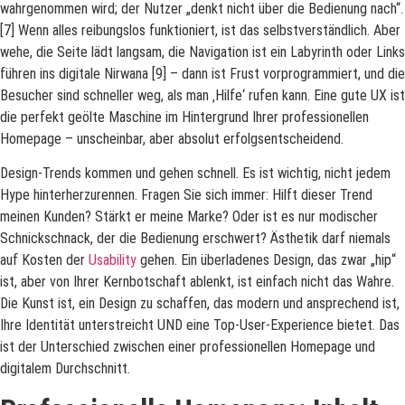
wahrgenommen wird; der Nutzer „denkt nicht über die Bedienung nach“.
[7] Wenn alles reibungslos funktioniert, ist das selbstverständlich. Aber
wehe, die Seite lädt langsam, die Navigation ist ein Labyrinth oder Links
führen ins digitale Nirwana [9] – dann ist Frust vorprogrammiert, und die
Besucher sind schneller weg, als man ‚Hilfe‘ rufen kann. Eine gute UX ist
die perfekt geölte Maschine im Hintergrund Ihrer professionellen
Homepage – unscheinbar, aber absolut erfolgsentscheidend.
Design-Trends kommen und gehen schnell. Es ist wichtig, nicht jedem
Hype hinterherzurennen. Fragen Sie sich immer: Hilft dieser Trend
meinen Kunden? Stärkt er meine Marke? Oder ist es nur modischer
Schnickschnack, der die Bedienung erschwert? Ästhetik darf niemals
auf Kosten der
Usability
gehen. Ein überladenes Design, das zwar „hip“
ist, aber von Ihrer Kernbotschaft ablenkt, ist einfach nicht das Wahre.
Die Kunst ist, ein Design zu schaffen, das modern und ansprechend ist,
Ihre Identität unterstreicht UND eine Top-User-Experience bietet. Das
ist der Unterschied zwischen einer professionellen Homepage und
digitalem Durchschnitt.