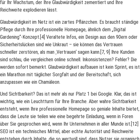
für Ihr Wachstum, der Ihre Glaubwürdigkeit zementiert und Ihre
Reichweite explodieren lässt.
Glaubwürdigkeit im Netz ist ein zartes Pflänzchen. Es braucht ständige
Pflege durch Ihre professionelle Homepage, ähnlich dem „Digital
Gardening“-Konzept.[4] Veraltete Infos, ein Design aus den 90ern oder
Sicherheitslücken sind wie Unkraut – sie können das Vertrauen
schneller zerstören, als man ‚Vertrauen‘ sagen kann.[7, 9] Ihre Kunden
sind schlau, die vergleichen online schnell. Inkonsistenzen? Fehler? Die
werden sofort bemerkt. Glaubwürdigkeit aufbauen ist kein Sprint, es ist
ein Marathon mit täglicher Sorgfalt und der Bereitschaft, sich
anzupassen wie ein Chamäleon.
Und Sichtbarkeit? Das ist mehr als nur Platz 1 bei Google. Klar, das ist
wichtig, wie ein Leuchtturm für Ihre Branche. Aber wahre Sichtbarkeit
entsteht, wenn Ihre professionelle Homepage so geniale Inhalte bietet,
dass die Leute sie teilen wie eine begehrte Einladung, wenn in Foren
über Sie gesprochen wird, wenn Ihr Unternehmen in aller Munde ist.[12]
SEO ist ein technisches Mittel, aber echte Autorität und Reichweite
entstehen durch Inhalte, die so wertvoll sind, dass Nutzer sie organisch