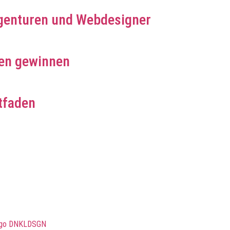
genturen und Webdesigner
en gewinnen
tfaden