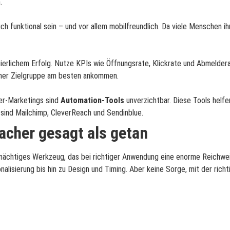
.
ch funktional sein – und vor allem mobilfreundlich. Da viele Menschen 
ierlichem Erfolg. Nutze KPIs wie Öffnungsrate, Klickrate und Abmelderat
iner Zielgruppe am besten ankommen.
ter-Marketings sind
Automation-Tools
unverzichtbar. Diese Tools helfe
s sind Mailchimp, CleverReach und Sendinblue.
acher gesagt als getan
in mächtiges Werkzeug, das bei richtiger Anwendung eine enorme Reichwei
alisierung bis hin zu Design und Timing. Aber keine Sorge, mit der ric