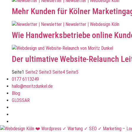
Mehr Kunden für Kölner Marketinga
Wie Handwerksbetriebe online Kund
Der ultimative Website-Relaunch Lei
Seite
1
Seite
2
Seite
3
Seite
4
Seite
5
0177 6113249
hallo@moritzdunkel.de
Blog
GLOSSAR