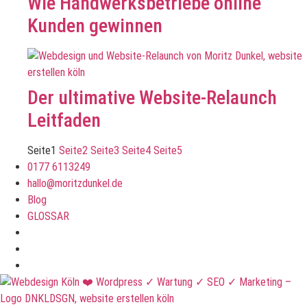
Wie Handwerksbetriebe online
Kunden gewinnen
Der ultimative Website-Relaunch
Leitfaden
Seite
1
Seite
2
Seite
3
Seite
4
Seite
5
0177 6113249
hallo@moritzdunkel.de
Blog
GLOSSAR