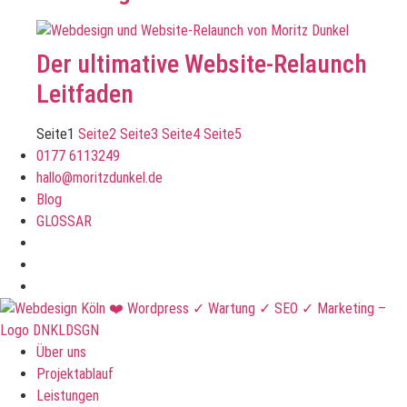
Der ultimative Website-Relaunch
Leitfaden
Seite
1
Seite
2
Seite
3
Seite
4
Seite
5
0177 6113249
hallo@moritzdunkel.de
Blog
GLOSSAR
Über uns
Projektablauf
Leistungen