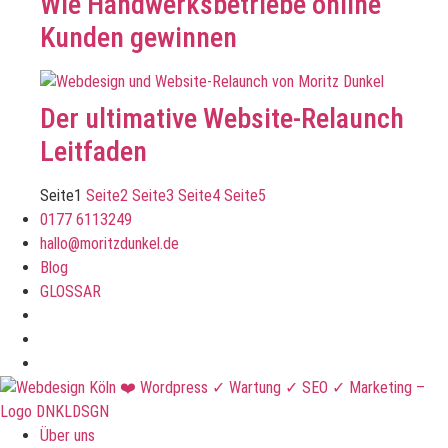
Wie Handwerksbetriebe online
Kunden gewinnen
Der ultimative Website-Relaunch
Leitfaden
Seite
1
Seite
2
Seite
3
Seite
4
Seite
5
0177 6113249
hallo@moritzdunkel.de
Blog
GLOSSAR
Über uns