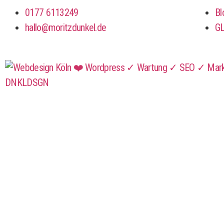
0177 6113249
Bl
hallo@moritzdunkel.de
G