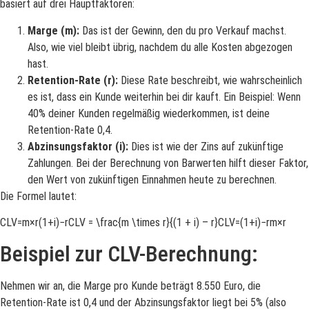
basiert auf drei Hauptfaktoren:
Marge (m):
Das ist der Gewinn, den du pro Verkauf machst.
Also, wie viel bleibt übrig, nachdem du alle Kosten abgezogen
hast.
Retention-Rate (r):
Diese Rate beschreibt, wie wahrscheinlich
es ist, dass ein Kunde weiterhin bei dir kauft. Ein Beispiel: Wenn
40% deiner Kunden regelmäßig wiederkommen, ist deine
Retention-Rate 0,4.
Abzinsungsfaktor (i):
Dies ist wie der Zins auf zukünftige
Zahlungen. Bei der Berechnung von Barwerten hilft dieser Faktor,
den Wert von zukünftigen Einnahmen heute zu berechnen.
Die Formel lautet:
CLV=m×r(1+i)−rCLV = \frac{m \times r}{(1 + i) – r}CLV=(1+i)−rm×r​
Beispiel zur CLV-Berechnung:
Nehmen wir an, die Marge pro Kunde beträgt 8.550 Euro, die
Retention-Rate ist 0,4 und der Abzinsungsfaktor liegt bei 5% (also