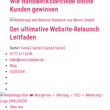
Wie Handwerksbetriebe online
Kunden gewinnen
Der ultimative Website-Relaunch
Leitfaden
Seite
1
Seite
2
Seite
3
Seite
4
Seite
5
0177 6113249
hallo@moritzdunkel.de
Blog
GLOSSAR
Über uns