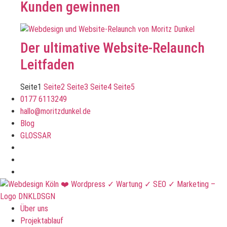
Kunden gewinnen
Der ultimative Website-Relaunch
Leitfaden
Seite
1
Seite
2
Seite
3
Seite
4
Seite
5
0177 6113249
hallo@moritzdunkel.de
Blog
GLOSSAR
Über uns
Projektablauf