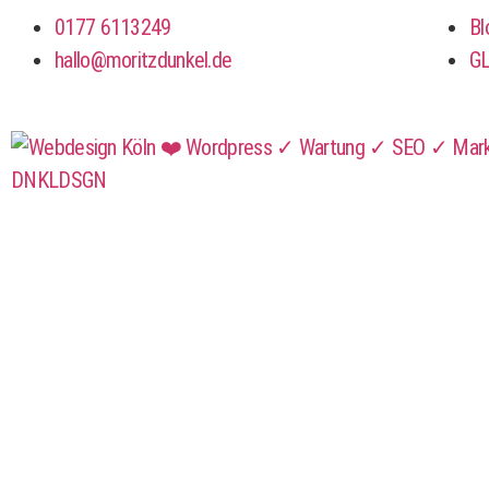
0177 6113249
Bl
hallo@moritzdunkel.de
G