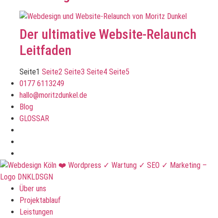
Der ultimative Website-Relaunch
Leitfaden
Seite
1
Seite
2
Seite
3
Seite
4
Seite
5
0177 6113249
hallo@moritzdunkel.de
Blog
GLOSSAR
Über uns
Projektablauf
Leistungen