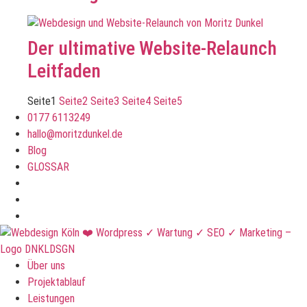
Der ultimative Website-Relaunch
Leitfaden
Seite
1
Seite
2
Seite
3
Seite
4
Seite
5
0177 6113249
hallo@moritzdunkel.de
Blog
GLOSSAR
Über uns
Projektablauf
Leistungen