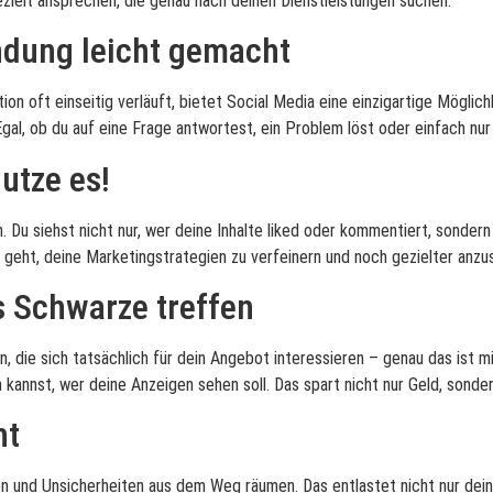
zielt ansprechen, die genau nach deinen Dienstleistungen suchen.
ndung leicht gemacht
n oft einseitig verläuft, bietet Social Media eine einzigartige Möglichk
gal, ob du auf eine Frage antwortest, ein Problem löst oder einfach nur
utze es!
. Du siehst nicht nur, wer deine Inhalte liked oder kommentiert, sondern 
geht, deine Marketingstrategien zu verfeinern und noch gezielter anzu
s Schwarze treffen
n, die sich tatsächlich für dein Angebot interessieren – genau das ist
 kannst, wer deine Anzeigen sehen soll. Das spart nicht nur Geld, sond
ht
 und Unsicherheiten aus dem Weg räumen. Das entlastet nicht nur dein 