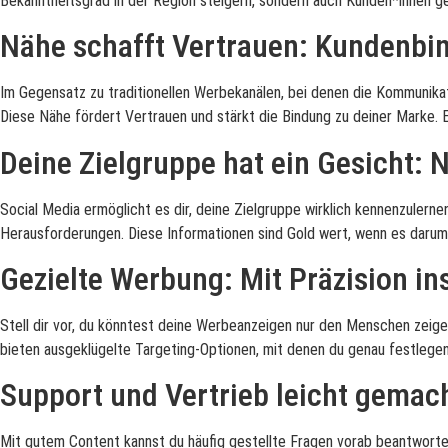
Bekanntheitsgrad in der Region steigern, sondern auch Kunden*innen ge
Nähe schafft Vertrauen: Kundenbi
Im Gegensatz zu traditionellen Werbekanälen, bei denen die Kommunikatio
Diese Nähe fördert Vertrauen und stärkt die Bindung zu deiner Marke. E
Deine Zielgruppe hat ein Gesicht: N
Social Media ermöglicht es dir, deine Zielgruppe wirklich kennenzulernen
Herausforderungen. Diese Informationen sind Gold wert, wenn es darum 
Gezielte Werbung: Mit Präzision in
Stell dir vor, du könntest deine Werbeanzeigen nur den Menschen zeige
bieten ausgeklügelte Targeting-Optionen, mit denen du genau festlegen
Support und Vertrieb leicht gemac
Mit gutem Content kannst du häufig gestellte Fragen vorab beantworten