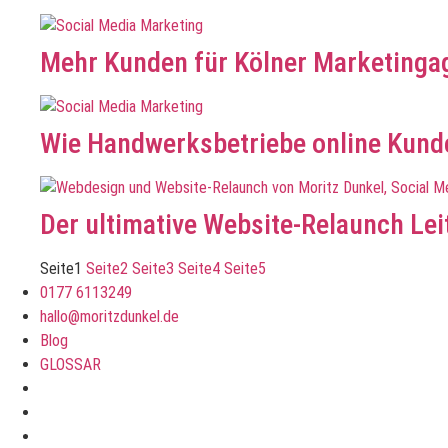
Mehr Kunden für Kölner Marketinga
Wie Handwerksbetriebe online Kund
Der ultimative Website-Relaunch Lei
Seite
1
Seite
2
Seite
3
Seite
4
Seite
5
0177 6113249
hallo@moritzdunkel.de
Blog
GLOSSAR