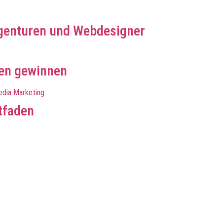
genturen und Webdesigner
en gewinnen
tfaden