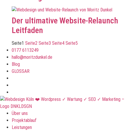
Der ultimative Website-Relaunch
Leitfaden
Seite
1
Seite
2
Seite
3
Seite
4
Seite
5
0177 6113249
hallo@moritzdunkel.de
Blog
GLOSSAR
Über uns
Projektablauf
Leistungen