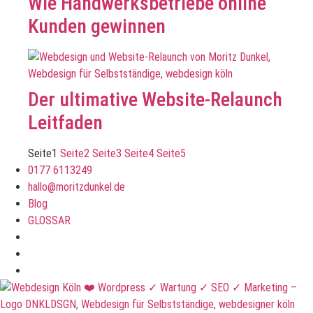
Wie Handwerksbetriebe online
Kunden gewinnen
Der ultimative Website-Relaunch
Leitfaden
Seite
1
Seite
2
Seite
3
Seite
4
Seite
5
0177 6113249
hallo@moritzdunkel.de
Blog
GLOSSAR