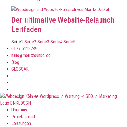
Der ultimative Website-Relaunch
Leitfaden
Seite
1
Seite
2
Seite
3
Seite
4
Seite
5
0177 6113249
hallo@moritzdunkel.de
Blog
GLOSSAR
Über uns
Projektablauf
Leistungen