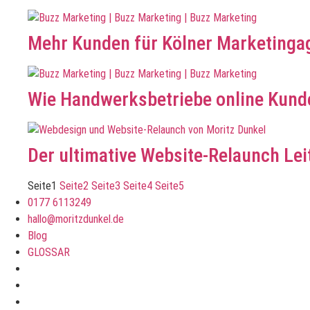
Mehr Kunden für Kölner Marketinga
Wie Handwerksbetriebe online Kund
Der ultimative Website-Relaunch Lei
Seite
1
Seite
2
Seite
3
Seite
4
Seite
5
0177 6113249
hallo@moritzdunkel.de
Blog
GLOSSAR