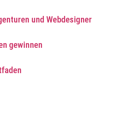
genturen und Webdesigner
en gewinnen
tfaden