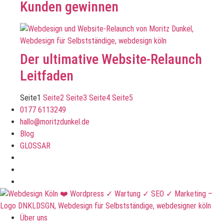
Kunden gewinnen
Der ultimative Website-Relaunch
Leitfaden
Seite
1
Seite
2
Seite
3
Seite
4
Seite
5
0177 6113249
hallo@moritzdunkel.de
Blog
GLOSSAR
Über uns