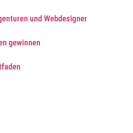
genturen und Webdesigner
en gewinnen
tfaden