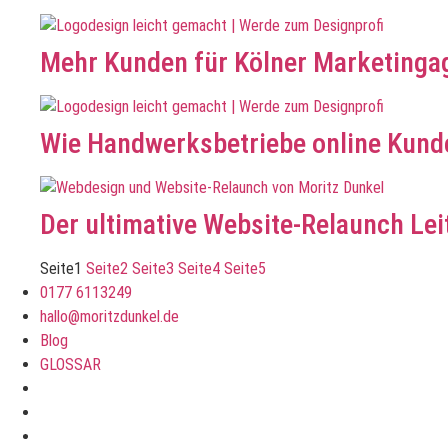
Mehr Kunden für Kölner Marketinga
Wie Handwerksbetriebe online Kund
Der ultimative Website-Relaunch Lei
Seite
1
Seite
2
Seite
3
Seite
4
Seite
5
0177 6113249
hallo@moritzdunkel.de
Blog
GLOSSAR