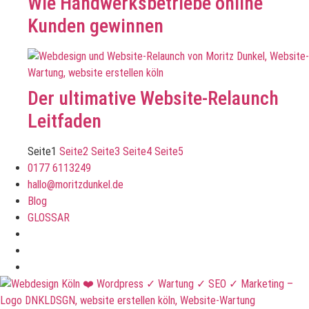
Wie Handwerksbetriebe online
Kunden gewinnen
Der ultimative Website-Relaunch
Leitfaden
Seite
1
Seite
2
Seite
3
Seite
4
Seite
5
0177 6113249
hallo@moritzdunkel.de
Blog
GLOSSAR