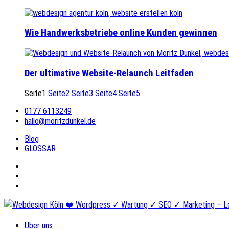
Wie Handwerksbetriebe online Kunden gewinnen
Der ultimative Website-Relaunch Leitfaden
Seite
1
Seite
2
Seite
3
Seite
4
Seite
5
0177 6113249
hallo@moritzdunkel.de
Blog
GLOSSAR
Über uns