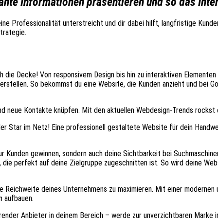
ante Informationen präsentieren und so das Int
 Professionalität unterstreicht und dir dabei hilft, langfristige Kunde
trategie.
 die Decke! Von responsivem Design bis hin zu interaktiven Elementen –
erstellen. So bekommst du eine Website, die Kunden anzieht und bei Goo
nd neue Kontakte knüpfen. Mit den aktuellen Webdesign-Trends rockst d
 der Star im Netz! Eine professionell gestaltete Website für dein Handwe
r Kunden gewinnen, sondern auch deine Sichtbarkeit bei Suchmaschinen
ie perfekt auf deine Zielgruppe zugeschnitten ist. So wird deine Webs
die Reichweite deines Unternehmens zu maximieren. Mit einer modernen
n aufbauen.
führender Anbieter in deinem Bereich – werde zur unverzichtbaren Marke 