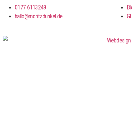
0177 6113249
Bl
hallo@moritzdunkel.de
G