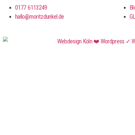
0177 6113249
Bl
hallo@moritzdunkel.de
G