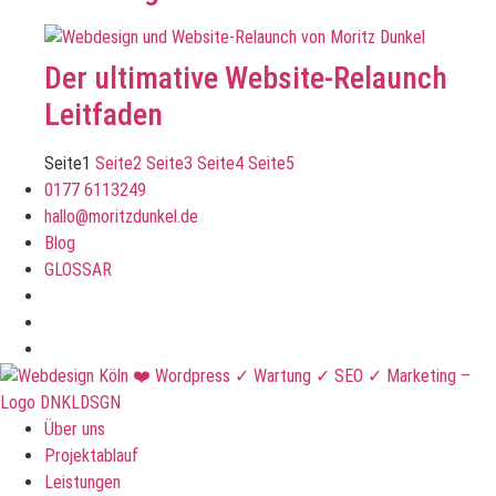
Der ultimative Website-Relaunch
Leitfaden
Seite
1
Seite
2
Seite
3
Seite
4
Seite
5
0177 6113249
hallo@moritzdunkel.de
Blog
GLOSSAR
Über uns
Projektablauf
Leistungen