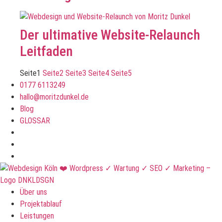
Der ultimative Website-Relaunch
Leitfaden
Seite
1
Seite
2
Seite
3
Seite
4
Seite
5
0177 6113249
hallo@moritzdunkel.de
Blog
GLOSSAR
Über uns
Projektablauf
Leistungen