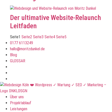
Der ultimative Website-Relaunch
Leitfaden
Seite
1
Seite
2
Seite
3
Seite
4
Seite
5
0177 6113249
hallo@moritzdunkel.de
Blog
GLOSSAR
Über uns
Projektablauf
Leistungen