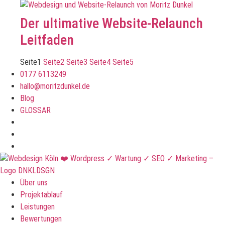
Der ultimative Website-Relaunch
Leitfaden
Seite
1
Seite
2
Seite
3
Seite
4
Seite
5
0177 6113249
hallo@moritzdunkel.de
Blog
GLOSSAR
Über uns
Projektablauf
Leistungen
Bewertungen