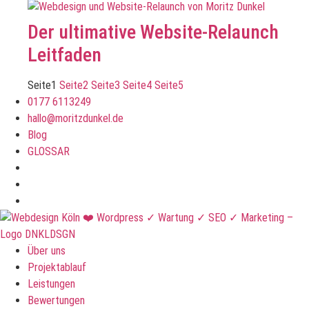
Der ultimative Website-Relaunch
Leitfaden
Seite
1
Seite
2
Seite
3
Seite
4
Seite
5
0177 6113249
hallo@moritzdunkel.de
Blog
GLOSSAR
Über uns
Projektablauf
Leistungen
Bewertungen