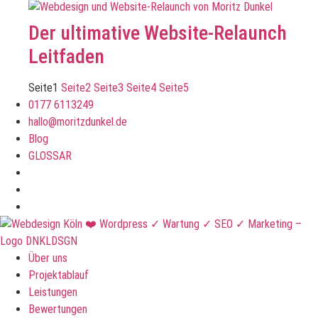
Der ultimative Website-Relaunch
Leitfaden
Seite
1
Seite
2
Seite
3
Seite
4
Seite
5
0177 6113249
hallo@moritzdunkel.de
Blog
GLOSSAR
Über uns
Projektablauf
Leistungen
Bewertungen