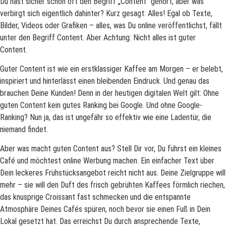
Du hast sicher schon oft den Begriff „Content“ gehört, aber was
verbirgt sich eigentlich dahinter? Kurz gesagt: Alles! Egal ob Texte,
Bilder, Videos oder Grafiken – alles, was Du online veröffentlichst, fällt
unter den Begriff Content. Aber Achtung: Nicht alles ist guter
Content.
Guter Content ist wie ein erstklassiger Kaffee am Morgen – er belebt,
inspiriert und hinterlässt einen bleibenden Eindruck. Und genau das
brauchen Deine Kunden! Denn in der heutigen digitalen Welt gilt: Ohne
guten Content kein gutes Ranking bei Google. Und ohne Google-
Ranking? Nun ja, das ist ungefähr so effektiv wie eine Ladentür, die
niemand findet.
Aber was macht guten Content aus? Stell Dir vor, Du führst ein kleines
Café und möchtest online Werbung machen. Ein einfacher Text über
Dein leckeres Frühstücksangebot reicht nicht aus. Deine Zielgruppe will
mehr – sie will den Duft des frisch gebrühten Kaffees förmlich riechen,
das knusprige Croissant fast schmecken und die entspannte
Atmosphäre Deines Cafés spüren, noch bevor sie einen Fuß in Dein
Lokal gesetzt hat. Das erreichst Du durch ansprechende Texte,