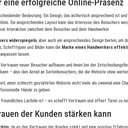
 eine erfolgreiche Online-Präsenz
cheidender Bedeutung. Ein Design, das ästhetisch ansprechend ist und ei
bnis. Ein ansprechendes Layout kann das Interesse des Besuchers weck
slose Interaktion zwischen dem Besucher und dem Handwerker.
kers widerspiegeln
, aber auch ein ansprechendes Design bieten, um d
, Schrifttypen und Bilder kann die
Marke eines Handwerkers effekti
 anpassen lassen.
Vertrauen neuer Besucher aufbauen und ihnen bei der Entscheidungsfin
nn – also den Anteil an Seitenbesuchern, die die Website ohne weitere
it, einer schlecht gestalteten Website nicht mehr als zweimal eine Cha
rofessionelle Hände zu geben.
reundliches Lächeln ist – es schafft Vertrauen und öffnet Türen zu n
rauen der Kunden stärken kann
chtig
, da es das Vertrauen der Kunden stärkt und eine positive Erfahrung