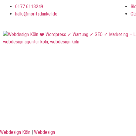
0177 6113249
Bl
hallo@moritzdunkel.de
GL
Webdesign Köln
|
Webdesign