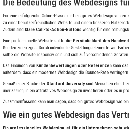
Die Bedeutung des Webdesigns für
Für eine erfolgreiche Online-Präsenz ist ein gutes Webdesign von ents
zu einer benutzerfreundlichen Website und einem besseren Nutzererle
Zudem sind
klare Call-to-Action-Buttons
wichtig für eine reibung
Eine professionelle Website sollte
die Persönlichkeit des Handwer
Kunden zu erregen. Durch individuelle Gestaltungselemente wie Farben
sollte die Website responsiv sein und sich auf verschiedenen Geräten
Das Einbinden von
Kundenbewertungen oder Referenzen
kann das 
außerdem, dass ein modernes Webdesign die Bounce-Rate verringern ka
Gemäß einer Studie der
Stanford University
sind Menschen eher bere
unerlässlich, in ein attraktives Webdesign zu investieren oder es in p
Zusammenfassend kann man sagen, dass ein gutes Webdesign wie ein f
Wie ein gutes Webdesign das Vert
Ein professionelles Webdesign ist für ein Unternehmen sehr wi