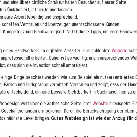
ion und eine übersichtliche Struktur halten Besucher auf eurer Seite.
en funktioniert, ist heute unerlässlich.
en eure Arbeit lebendig und ansprechend.
n schaffen Vertrauen und überzeugen unentschlossene Kunden.
re Kompetenz und Glaubwürdigkeit. Nutzt diese Tipps, um eure Handwerk
g eines Handwerkers im digitalen Zeitalter. Eine schlechte
Website
schr
unprofessionell arbeitet. Daher ist es wichtig, in ein ansprechendes We
t, dass sich die Investion schnell amortisiert.
einige Dinge beachtet werden, wie zum Beispiel ein nutzerzentriertes 
en, Farben und Bildsprache vermittelt Vertrauen und zeigt, dass der Han
falls entscheidend, um eine bessere Sichtbarkeit in Suchmaschinen zu er
Webdesign weit über die ästhetische Seite ihrer
Website
hinausgeht. Ei
er Geschäftschancen ermöglichen. Durch die Berücksichtigung der oben
das nächste Level bringen.
Gutes Webdesign ist wie der Anzug für d