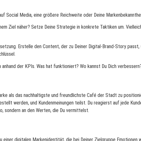
n auf Social Media, eine größere Reichweite oder Deine Markenbekannthei
nem Ziel näher? Setze Deine Strategie in konkrete Taktiken um. Vielleic
msetzung. Erstelle den Content, der zu Deiner Digital-Brand-Story passt,
chlüssel.
 anhand der KPIs. Was hat funktioniert? Wo kannst Du Dich verbessern?
e Marke als das nachhaltigste und freundlichste Café der Stadt zu positi
gestellt werden, und Kundenmeinungen teilst. Du reagierst auf jede Kund
o, sondern an den Werten, die Du vermittelst.
fbau einer digitalen Markenidentität, die bei Deiner Zielgruppe Emotione