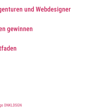
genturen und Webdesigner
en gewinnen
tfaden