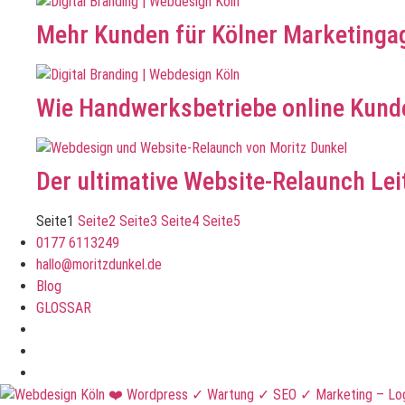
Mehr Kunden für Kölner Marketinga
Wie Handwerksbetriebe online Kund
Der ultimative Website-Relaunch Lei
Seite
1
Seite
2
Seite
3
Seite
4
Seite
5
0177 6113249
hallo@moritzdunkel.de
Blog
GLOSSAR