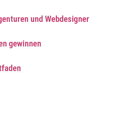
genturen und Webdesigner
en gewinnen
tfaden