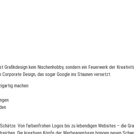
ist Grafikdesign kein Nischenhobby, sondern ein Feuerwerk der Kreativit
n Corporate Design, das sogar Google ins Staunen versetzt.
zigartig machen
ingen
den
Schätze. Von farbenfrohen Logos bis zu lebendigen Websites – die Graf
streichen. Die kreativen Köpfe der Werbeagenturen bringen neuen Schw