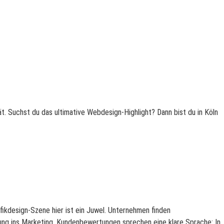
ät. Suchst du das ultimative Webdesign-Highlight? Dann bist du in Köln
ikdesign-Szene hier ist ein Juwel. Unternehmen finden
ung ins Marketing. Kundenbewertungen sprechen eine klare Sprache: In