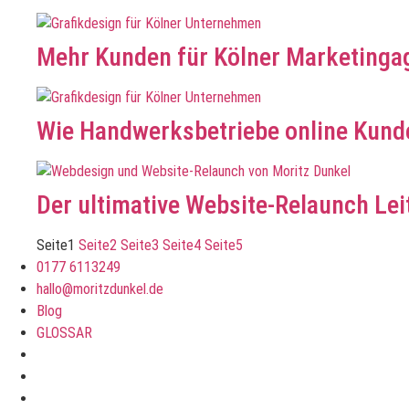
Mehr Kunden für Kölner Marketinga
Wie Handwerksbetriebe online Kund
Der ultimative Website-Relaunch Lei
Seite
1
Seite
2
Seite
3
Seite
4
Seite
5
0177 6113249
hallo@moritzdunkel.de
Blog
GLOSSAR