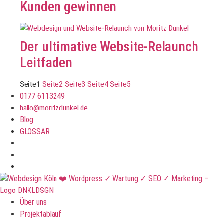
Kunden gewinnen
Der ultimative Website-Relaunch
Leitfaden
Seite
1
Seite
2
Seite
3
Seite
4
Seite
5
0177 6113249
hallo@moritzdunkel.de
Blog
GLOSSAR
Über uns
Projektablauf