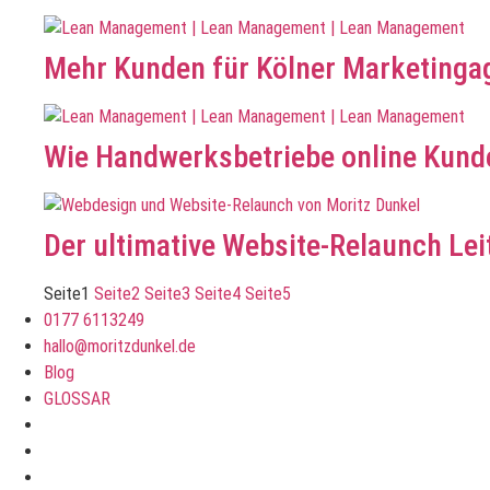
Mehr Kunden für Kölner Marketinga
Wie Handwerksbetriebe online Kund
Der ultimative Website-Relaunch Lei
Seite
1
Seite
2
Seite
3
Seite
4
Seite
5
0177 6113249
hallo@moritzdunkel.de
Blog
GLOSSAR