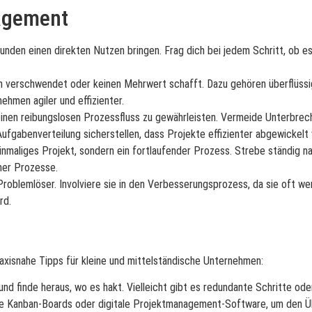
agement
Kunden einen direkten Nutzen bringen. Frag dich bei jedem Schritt, ob es
cen verschwendet oder keinen Mehrwert schafft. Dazu gehören überflüss
hmen agiler und effizienter.
inen reibungslosen Prozessfluss zu gewährleisten. Vermeide Unterbrec
fgabenverteilung sicherstellen, dass Projekte effizienter abgewickelt
maliges Projekt, sondern ein fortlaufender Prozess. Strebe ständig na
ner Prozesse.
roblemlöser. Involviere sie in den Verbesserungsprozess, da sie oft wer
rd.
xisnahe Tipps für kleine und mittelständische Unternehmen:
nd finde heraus, wo es hakt. Vielleicht gibt es redundante Schritte od
 Kanban-Boards oder digitale Projektmanagement-Software, um den Übe