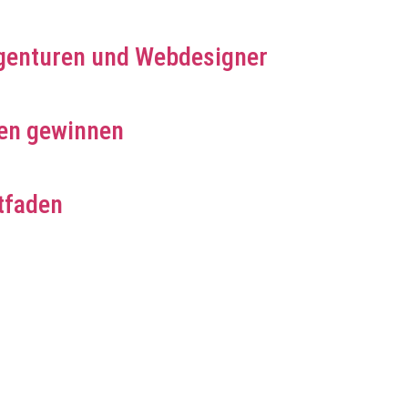
genturen und Webdesigner
en gewinnen
tfaden