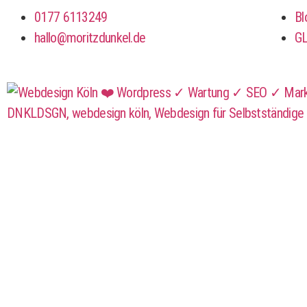
0177 6113249
Bl
hallo@moritzdunkel.de
G