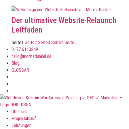
Der ultimative Website-Relaunch
Leitfaden
Seite
1
Seite
2
Seite
3
Seite
4
Seite
5
0177 6113249
hallo@moritzdunkel.de
Blog
GLOSSAR
Über uns
Projektablauf
Leistungen