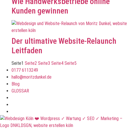
Wie Handwerksbetriebe online
Kunden gewinnen
Der ultimative Website-Relaunch
Leitfaden
Seite
1
Seite
2
Seite
3
Seite
4
Seite
5
0177 6113249
hallo@moritzdunkel.de
Blog
GLOSSAR