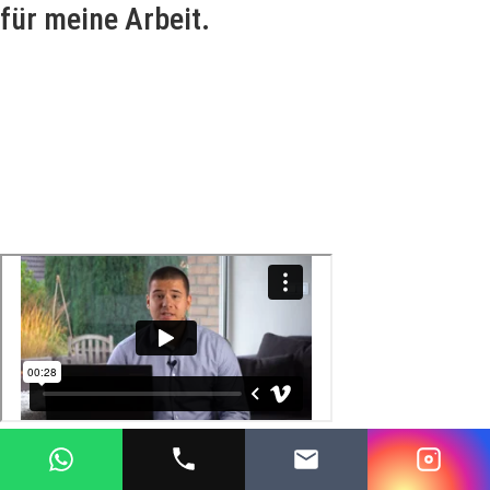
für meine Arbeit.
Jedes Projekt, das ich abschließe, wird zu einem Botschafter meiner
Fähigkeiten und meines Engagements für hervorragendes Webdesign.
Durch Mundpropaganda und die
sichtbaren Erfolge
meiner
Kundenwebseiten hat sich meine Reputation als vertrauenswürdiger
und effektiver Designer gefestigt. Viele meiner Kunden berichten, dass
sich die Investition in ihre Website schnell amortisiert hat, dank der
gesteigerten Sichtbarkeit und
Kundenakquise
.